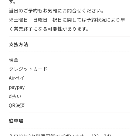
す。
当日のご予約もお気軽にお問合せください。
※土曜日 日曜日 祝日に関しては予約状況により早
く営業終了になる可能性があります。
支払方法
現金
クレジットカード
Airペイ
paypay
d払い
QR決済
駐車場
入口前に2台駐車可能でございます。（33・34）